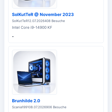
SolKutTeR @ November 2023
SolKutTeR
12.07.2026
408 Besuche
Intel Core i9-14900 KF
-
Brunhilde 2.0
Scania1991
08.07.2026
906 Besuche