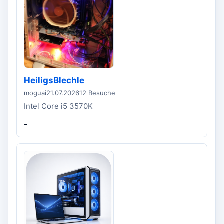
HeiligsBlechle
moguai
21.07.2026
12 Besuche
Intel Core i5 3570K
-