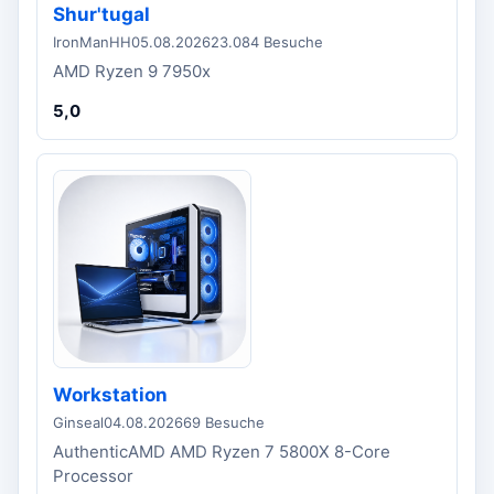
Shur'tugal
IronManHH
05.08.2026
23.084 Besuche
AMD Ryzen 9 7950x
5,0
Workstation
Ginseal
04.08.2026
69 Besuche
AuthenticAMD AMD Ryzen 7 5800X 8-Core
Processor