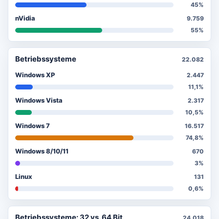
45%
nVidia
9.759
55%
Betriebssysteme
22.082
Windows XP
2.447
11,1%
Windows Vista
2.317
10,5%
Windows 7
16.517
74,8%
Windows 8/10/11
670
3%
Linux
131
0,6%
Betriebssysteme: 32 vs. 64 Bit
24.018