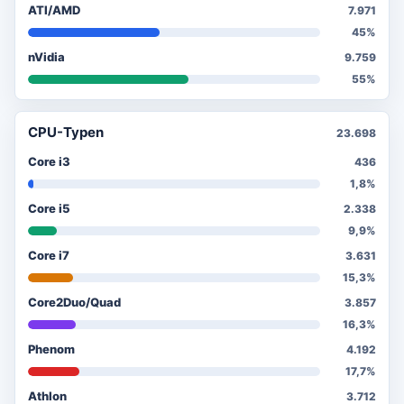
ATI/AMD
7.971
45%
nVidia
9.759
55%
CPU-Typen
23.698
Core i3
436
1,8%
Core i5
2.338
9,9%
Core i7
3.631
15,3%
Core2Duo/Quad
3.857
16,3%
Phenom
4.192
17,7%
Athlon
3.712