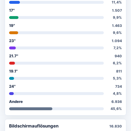
11,4%
17"
1.507
9,9%
19"
1.463
9,6%
23"
1.094
7,2%
21.7"
940
6,2%
19.1"
811
5,3%
24"
734
4,8%
Andere
6.936
45,6%
Bildschirmauflösungen
16.830