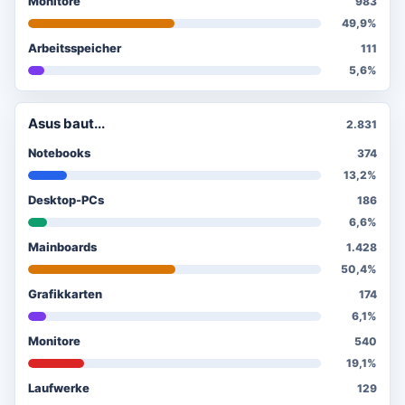
Monitore
983
49,9%
Arbeitsspeicher
111
5,6%
Asus baut...
2.831
Notebooks
374
13,2%
Desktop-PCs
186
6,6%
Mainboards
1.428
50,4%
Grafikkarten
174
6,1%
Monitore
540
19,1%
Laufwerke
129