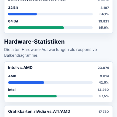
32 Bit
8.197
34,1%
64 Bit
15.821
65,9%
Hardware-Statistiken
Die alten Hardware-Auswertungen als responsive
Balkendiagramme.
Intel vs. AMD
23.074
AMD
9.814
42,5%
Intel
13.260
57,5%
Grafikkarten: nVidia vs. ATI/AMD
17.730