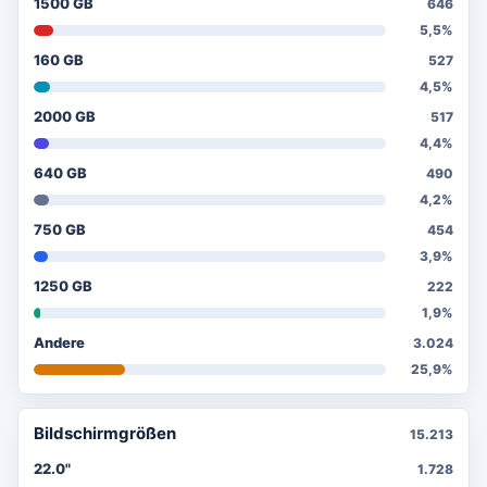
1500 GB
646
5,5%
160 GB
527
4,5%
2000 GB
517
4,4%
640 GB
490
4,2%
750 GB
454
3,9%
1250 GB
222
1,9%
Andere
3.024
25,9%
Bildschirmgrößen
15.213
22.0"
1.728