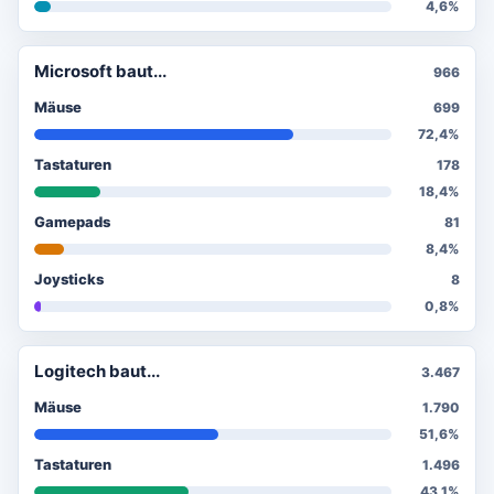
4,6%
Microsoft baut...
966
Mäuse
699
72,4%
Tastaturen
178
18,4%
Gamepads
81
8,4%
Joysticks
8
0,8%
Logitech baut...
3.467
Mäuse
1.790
51,6%
Tastaturen
1.496
43,1%