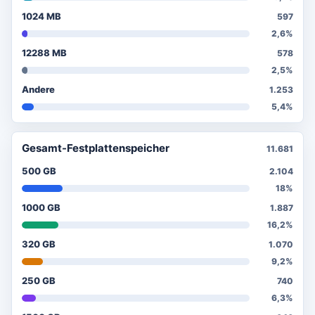
1024 MB
597
2,6%
12288 MB
578
2,5%
Andere
1.253
5,4%
Gesamt-Festplattenspeicher
11.681
500 GB
2.104
18%
1000 GB
1.887
16,2%
320 GB
1.070
9,2%
250 GB
740
6,3%