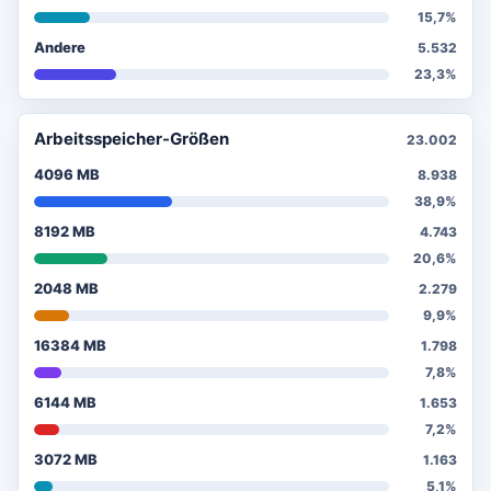
15,7%
Andere
5.532
23,3%
Arbeitsspeicher-Größen
23.002
4096 MB
8.938
38,9%
8192 MB
4.743
20,6%
2048 MB
2.279
9,9%
16384 MB
1.798
7,8%
6144 MB
1.653
7,2%
3072 MB
1.163
5,1%