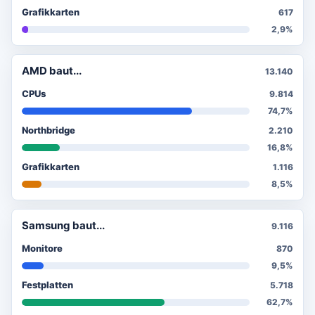
Grafikkarten
617
2,9%
AMD baut...
13.140
CPUs
9.814
74,7%
Northbridge
2.210
16,8%
Grafikkarten
1.116
8,5%
Samsung baut...
9.116
Monitore
870
9,5%
Festplatten
5.718
62,7%