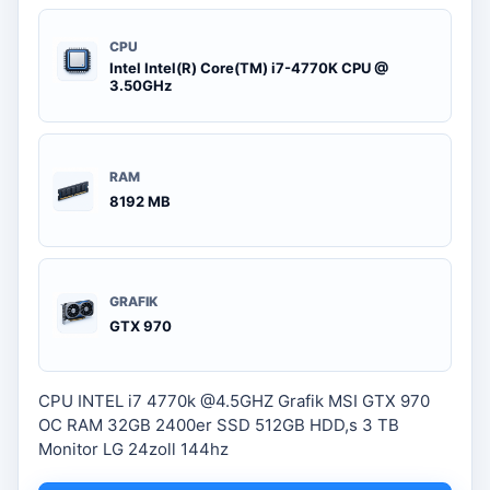
CPU
Intel Intel(R) Core(TM) i7-4770K CPU @
3.50GHz
RAM
8192 MB
GRAFIK
GTX 970
CPU INTEL i7 4770k @4.5GHZ Grafik MSI GTX 970
OC RAM 32GB 2400er SSD 512GB HDD,s 3 TB
Monitor LG 24zoll 144hz