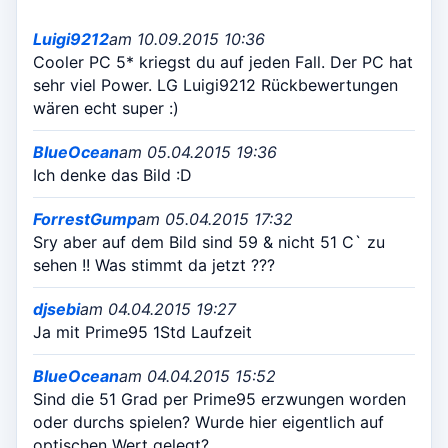
Luigi9212
am 10.09.2015 10:36
Cooler PC 5* kriegst du auf jeden Fall. Der PC hat
sehr viel Power. LG Luigi9212 Rückbewertungen
wären echt super :)
BlueOcean
am 05.04.2015 19:36
Ich denke das Bild :D
ForrestGump
am 05.04.2015 17:32
Sry aber auf dem Bild sind 59 & nicht 51 C` zu
sehen !! Was stimmt da jetzt ???
djsebi
am 04.04.2015 19:27
Ja mit Prime95 1Std Laufzeit
BlueOcean
am 04.04.2015 15:52
Sind die 51 Grad per Prime95 erzwungen worden
oder durchs spielen? Wurde hier eigentlich auf
optischen Wert gelegt?