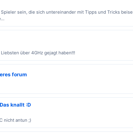
d Spieler sein, die sich untereinander mit Tipps und Tricks beis
...
n Liebsten über 4GHz gejagt haben!!!
beres forum
Das knallt :D
 nicht antun ;)