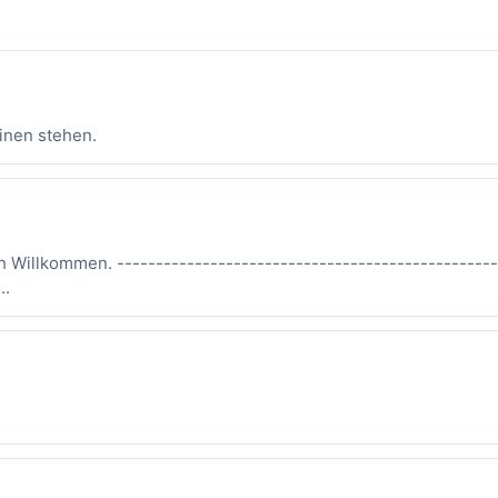
inen stehen.
ch Willkommen. -------------------------------------------------
..