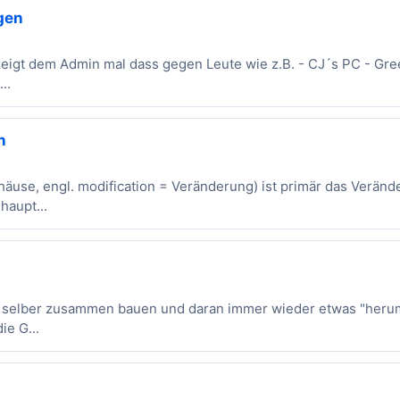
gen
t zeigt dem Admin mal dass gegen Leute wie z.B. - CJ´s PC - G
..
n
äuse, engl. modification = Veränderung) ist primär das Verän
haupt...
 selber zusammen bauen und daran immer wieder etwas "herum" ba
ie G...