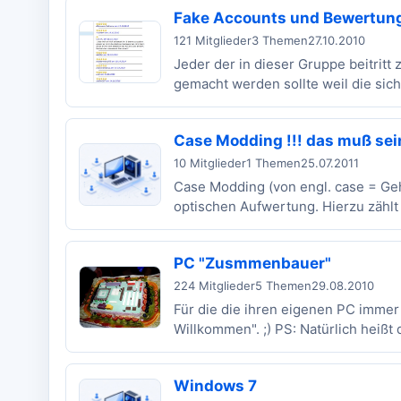
Fake Accounts und Bewertun
121 Mitglieder
3 Themen
27.10.2010
Jeder der in dieser Gruppe beitrit
gemacht werden sollte weil die sich.
Case Modding !!! das muß sei
10 Mitglieder
1 Themen
25.07.2011
Case Modding (von engl. case = Geh
optischen Aufwertung. Hierzu zählt 
PC "Zusmmenbauer"
224 Mitglieder
5 Themen
29.08.2010
Für die die ihren eigenen PC immer
Willkommen". ;) PS: Natürlich heißt d
Windows 7