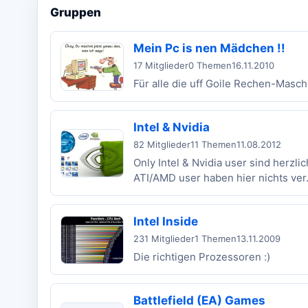
Gruppen
Mein Pc is nen Mädchen !!
17 Mitglieder
0 Themen
16.11.2010
Für alle die uff Goile Rechen-Masch
Intel & Nvidia
82 Mitglieder
11 Themen
11.08.2012
Only Intel & Nvidia user sind herzli
ATI/AMD user haben hier nichts ver.
Intel Inside
231 Mitglieder
1 Themen
13.11.2009
Die richtigen Prozessoren :)
Battlefield (EA) Games