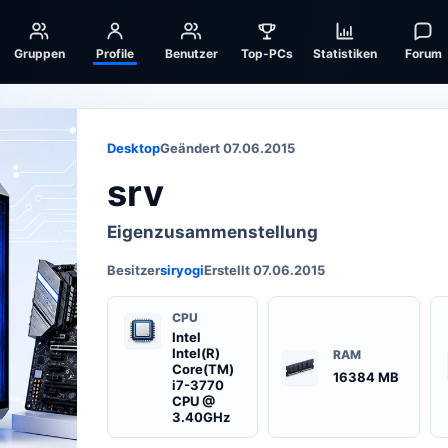
Gruppen
Profile
Benutzer
Top-PCs
Statistiken
Forum
Desktop
Geändert 07.06.2015
srv
Eigenzusammenstellung
Besitzer
siryogi
Erstellt 07.06.2015
CPU
Intel
Intel(R)
RAM
Core(TM)
16384 MB
i7-3770
CPU @
3.40GHz