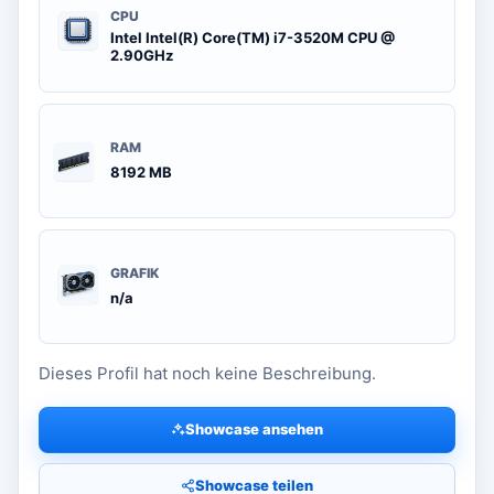
CPU
Intel Intel(R) Core(TM) i7-3520M CPU @
2.90GHz
RAM
8192 MB
GRAFIK
n/a
Dieses Profil hat noch keine Beschreibung.
Showcase ansehen
Showcase teilen