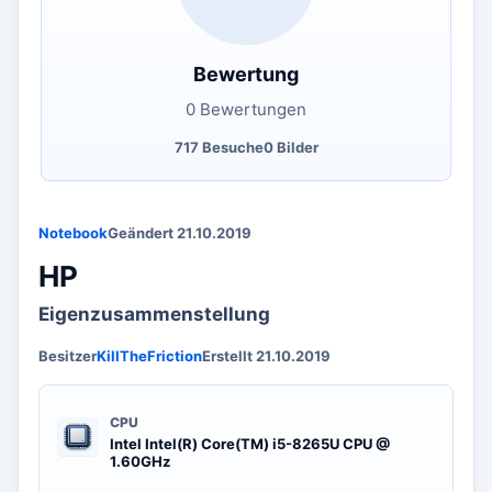
Bewertung
0 Bewertungen
717 Besuche
0 Bilder
Notebook
Geändert 21.10.2019
HP
Eigenzusammenstellung
Besitzer
KillTheFriction
Erstellt 21.10.2019
CPU
Intel Intel(R) Core(TM) i5-8265U CPU @
1.60GHz