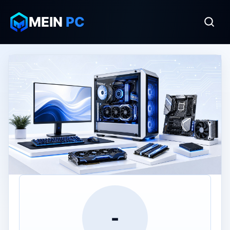
MEIN
PC
-