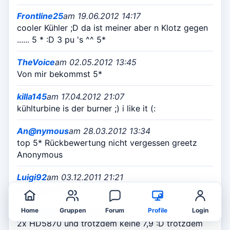
Frontline25
am 19.06.2012 14:17
cooler Kühler ;D da ist meiner aber n Klotz gegen
...... 5 * :D 3 pu 's ^^ 5*
TheVoice
am 02.05.2012 13:45
Von mir bekommst 5*
killa145
am 17.04.2012 21:07
kühlturbine is der burner ;) i like it (:
An@nymous
am 28.03.2012 13:34
top 5* Rückbewertung nicht vergessen greetz
Anonymous
Luigi92
am 03.12.2011 21:21
geile kiste 5*
Plenentair
am 19.11.2011 20:12
Home
Gruppen
Forum
Profile
Login
2x HD5870 und trotzdem keine 7,9 :D trotzdem