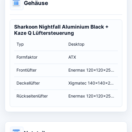
Gehäuse
Sharkoon Nightfall Aluminium Black +
Kaze Q Lüftersteuerung
Typ
Desktop
Formfaktor
ATX
Frontlüfter
Enermax 120x120x25mm, 15dB(A)
Deckellüfter
Xigmatec 140x140x25mm, 16dB(A)
Rückseitenlüfter
Enermax 120x120x25mm, 15dB(A)