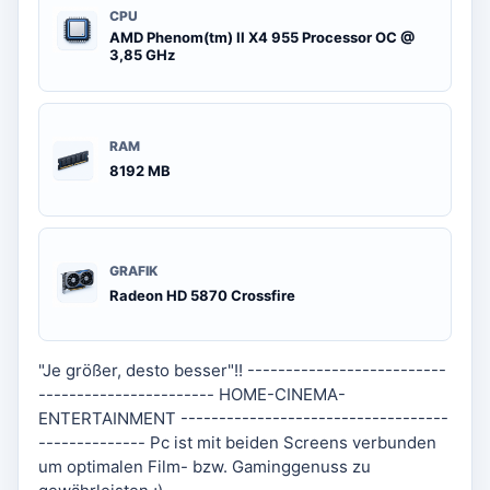
CPU
AMD Phenom(tm) II X4 955 Processor OC @
3,85 GHz
RAM
8192 MB
GRAFIK
Radeon HD 5870 Crossfire
"Je größer, desto besser"!! --------------------------
----------------------- HOME-CINEMA-
ENTERTAINMENT -----------------------------------
-------------- Pc ist mit beiden Screens verbunden
um optimalen Film- bzw. Gaminggenuss zu