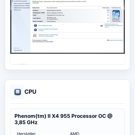
+3
CPU
Phenom(tm) II X4 955 Processor OC @
3,85 GHz
Hersteller
AMD