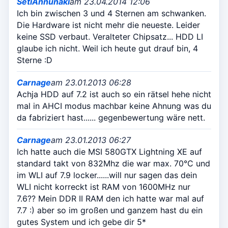
SetiAnnunaki
am 23.04.2014 12:06
Ich bin zwischen 3 und 4 Sternen am schwanken.
Die Hardware ist nicht mehr die neueste. Leider
keine SSD verbaut. Veralteter Chipsatz... HDD LI
glaube ich nicht. Weil ich heute gut drauf bin, 4
Sterne :D
Carnage
am 23.01.2013 06:28
Achja HDD auf 7.2 ist auch so ein rätsel hehe nicht
mal in AHCI modus machbar keine Ahnung was du
da fabriziert hast...... gegenbewertung wäre nett.
Carnage
am 23.01.2013 06:27
Ich hatte auch die MSI 580GTX Lightning XE auf
standard takt von 832Mhz die war max. 70°C und
im WLI auf 7.9 locker......will nur sagen das dein
WLI nicht korreckt ist RAM von 1600MHz nur
7.6?? Mein DDR II RAM den ich hatte war mal auf
7.7 :) aber so im großen und ganzem hast du ein
gutes System und ich gebe dir 5*