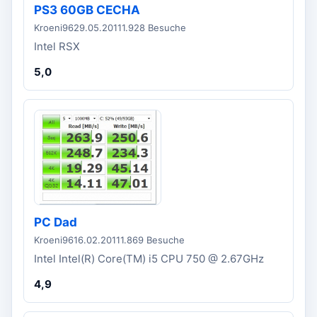
PS3 60GB CECHA
Kroeni96
29.05.2011
1.928 Besuche
Intel RSX
5,0
PC Dad
Kroeni96
16.02.2011
1.869 Besuche
Intel Intel(R) Core(TM) i5 CPU 750 @ 2.67GHz
4,9