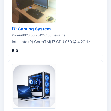
i7-Gaming System
Kroeni96
26.03.2012
5.158 Besuche
Intel Intel(R) Core(TM) i7 CPU 950 @ 4,2GHz
5,0