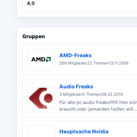
4,0
Gruppen
AMD-Freaks
269 Mitglieder
22 Themen
13.11.2009
Audio Freaks
3 Mitglieder
0 Themen
08.02.2010
Für alle pc audio freaks!!!!!!! Hie
braucht oder jemanden helfen will...
Hauptsache Nvidia