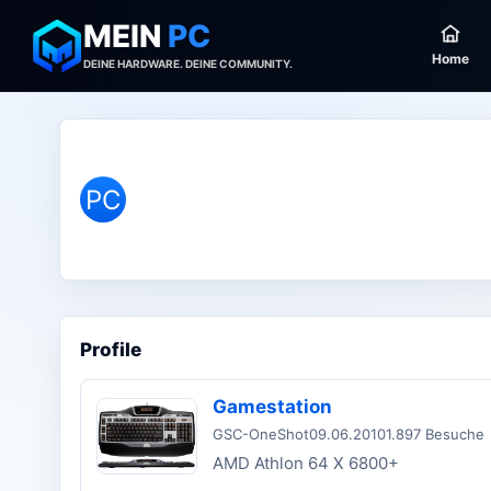
MEIN
PC
Home
DEINE HARDWARE. DEINE COMMUNITY.
PC
Profile
Gamestation
GSC-OneShot
09.06.2010
1.897 Besuche
AMD Athlon 64 X 6800+