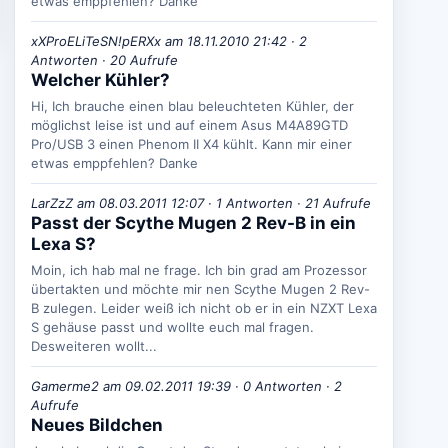
etwas emppfehlen? Danke
xXProELiTeSN!pERXx am 18.11.2010 21:42 · 2
Antworten · 20 Aufrufe
Welcher Kühler?
Hi, Ich brauche einen blau beleuchteten Kühler, der
möglichst leise ist und auf einem Asus M4A89GTD
Pro/USB 3 einen Phenom II X4 kühlt. Kann mir einer
etwas emppfehlen? Danke
LarZzZ am 08.03.2011 12:07 · 1 Antworten · 21 Aufrufe
Passt der Scythe Mugen 2 Rev-B in ein
Lexa S?
Moin, ich hab mal ne frage. Ich bin grad am Prozessor
übertakten und möchte mir nen Scythe Mugen 2 Rev-
B zulegen. Leider weiß ich nicht ob er in ein NZXT Lexa
S gehäuse passt und wollte euch mal fragen.
Desweiteren wollt...
Gamerme2 am 09.02.2011 19:39 · 0 Antworten · 2
Aufrufe
Neues Bildchen