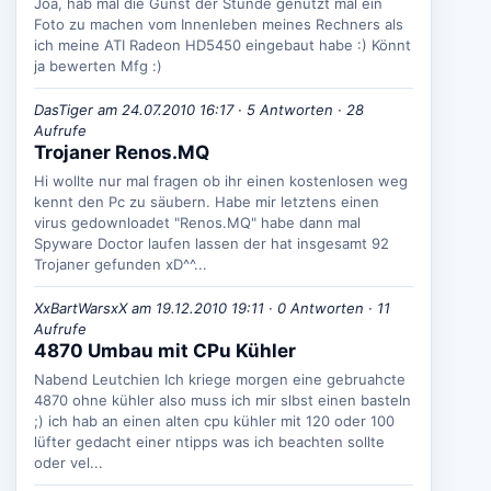
Joa, hab mal die Gunst der Stunde genutzt mal ein
Foto zu machen vom Innenleben meines Rechners als
ich meine ATI Radeon HD5450 eingebaut habe :) Könnt
ja bewerten Mfg :)
DasTiger am 24.07.2010 16:17 · 5 Antworten · 28
Aufrufe
Trojaner Renos.MQ
Hi wollte nur mal fragen ob ihr einen kostenlosen weg
kennt den Pc zu säubern. Habe mir letztens einen
virus gedownloadet "Renos.MQ" habe dann mal
Spyware Doctor laufen lassen der hat insgesamt 92
Trojaner gefunden xD^^...
XxBartWarsxX am 19.12.2010 19:11 · 0 Antworten · 11
Aufrufe
4870 Umbau mit CPu Kühler
Nabend Leutchien Ich kriege morgen eine gebruahcte
4870 ohne kühler also muss ich mir slbst einen basteln
;) ich hab an einen alten cpu kühler mit 120 oder 100
lüfter gedacht einer ntipps was ich beachten sollte
oder vel...