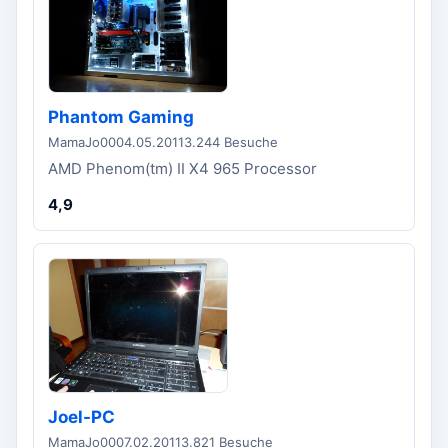
Phantom Gaming
MamaJo00
04.05.2011
3.244 Besuche
AMD Phenom(tm) II X4 965 Processor
4,9
Joel-PC
MamaJo00
07.02.2011
3.821 Besuche