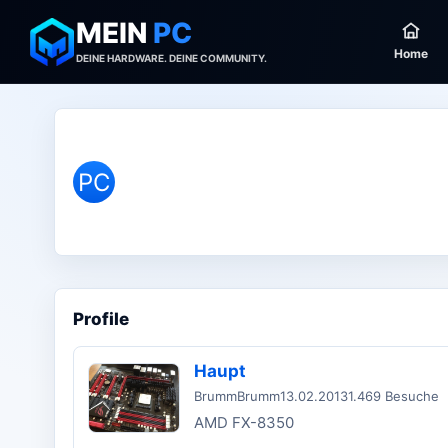
MEIN
PC
Home
DEINE HARDWARE. DEINE COMMUNITY.
PC
Profile
Haupt
BrummBrumm
13.02.2013
1.469 Besuche
AMD FX-8350