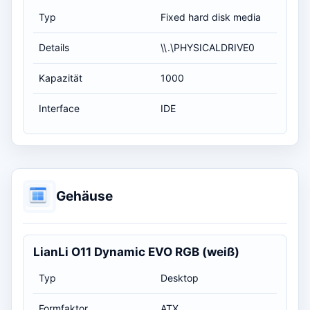
Typ
Fixed hard disk media
Details
\\.\PHYSICALDRIVE0
Kapazität
1000
Interface
IDE
Gehäuse
LianLi O11 Dynamic EVO RGB (weiß)
Typ
Desktop
Formfaktor
ATX