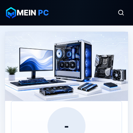
MEIN
PC
-