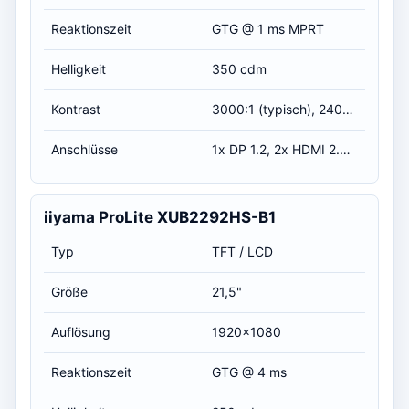
Reaktionszeit
GTG @ 1 ms MPRT
Helligkeit
350 cdm
Kontrast
3000:1 (typisch), 2400:1 (minimum)
Anschlüsse
1x DP 1.2, 2x HDMI 2.0, 2x USB-A 3.0, 1x Headphone-Jack
iiyama ProLite XUB2292HS-B1
Typ
TFT / LCD
Größe
21,5"
Auflösung
1920x1080
Reaktionszeit
GTG @ 4 ms