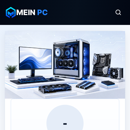
MEIN
PC
-