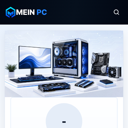
MEIN
PC
-