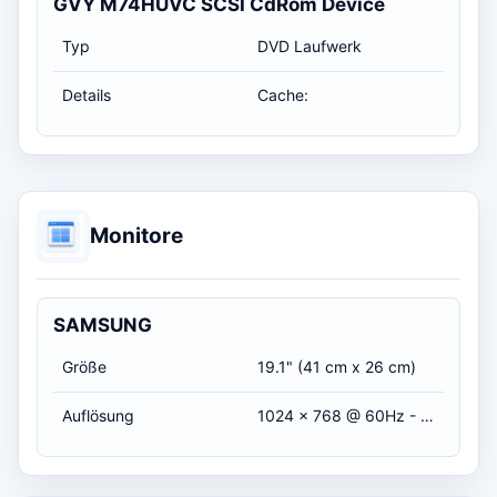
GVY M74HUVC SCSI CdRom Device
Typ
DVD Laufwerk
Details
Cache:
Monitore
SAMSUNG
Größe
19.1" (41 cm x 26 cm)
Auflösung
1024 x 768 @ 60Hz - Aspect Ratio 4:3