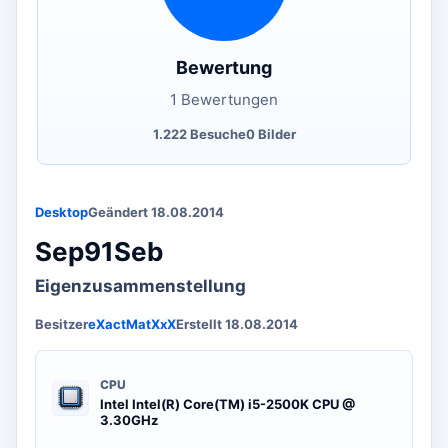
Bewertung
1 Bewertungen
1.222 Besuche
0 Bilder
Desktop
Geändert 18.08.2014
Sep91Seb
Eigenzusammenstellung
Besitzer
eXactMatXxX
Erstellt 18.08.2014
CPU
Intel Intel(R) Core(TM) i5-2500K CPU @
3.30GHz