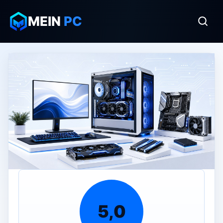
MEIN
PC
5,0