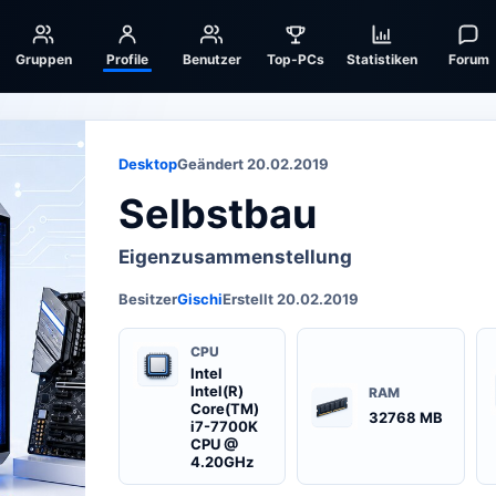
Gruppen
Profile
Benutzer
Top-PCs
Statistiken
Forum
Desktop
Geändert 20.02.2019
Selbstbau
Eigenzusammenstellung
Besitzer
Gischi
Erstellt 20.02.2019
CPU
Intel
Intel(R)
RAM
Core(TM)
32768 MB
i7-7700K
CPU @
4.20GHz