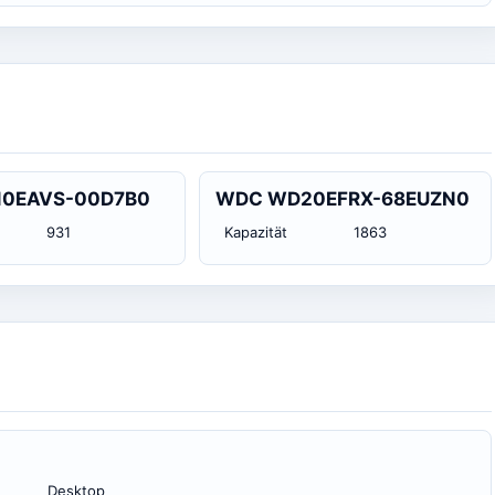
0EAVS-00D7B0
WDC WD20EFRX-68EUZN0
931
Kapazität
1863
Desktop