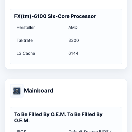
FX(tm)-6100 Six-Core Processor
Hersteller
AMD
Taktrate
3300
L3 Cache
6144
Mainboard
To Be Filled By O.E.M. To Be Filled By
O.E.M.
BIOS
Default System BIOS / 31.10.2012 01:00:00