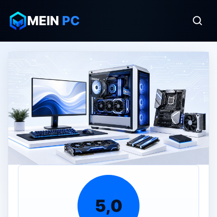
MEIN
PC
5,0