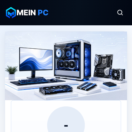
MEIN
PC
-