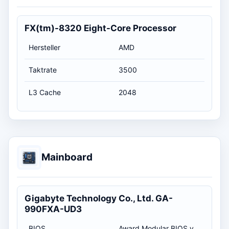
FX(tm)-8320 Eight-Core Processor
Hersteller
AMD
Taktrate
3500
L3 Cache
2048
Mainboard
Gigabyte Technology Co., Ltd. GA-
990FXA-UD3
BIOS
Award Modular BIOS v6.00PG / 30.05.2012 02:00:00