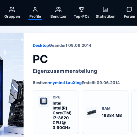
Gruppen
Profile
Benutzer
Top-PCs
Statistiken
Forum
Desktop
Geändert 09.06.2014
PC
Eigenzusammenstellung
Besitzer
mymind LauXing
Erstellt 09.06.2014
CPU
Intel
Intel(R)
RAM
Core(TM)
16384 MB
i7-3820
CPU @
3.60GHz