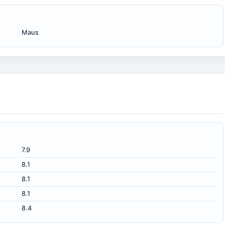
Maus
7.9
8.1
8.1
8.1
8.4