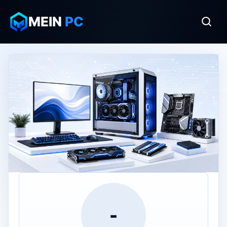
MEIN
PC
-