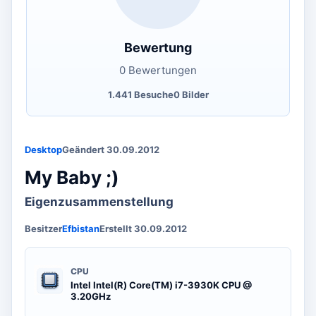
Bewertung
0 Bewertungen
1.441 Besuche
0 Bilder
Desktop
Geändert 30.09.2012
My Baby ;)
Eigenzusammenstellung
Besitzer
Efbistan
Erstellt 30.09.2012
CPU
Intel Intel(R) Core(TM) i7-3930K CPU @
3.20GHz