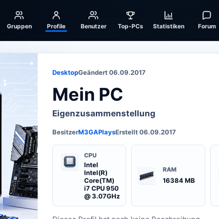
Gruppen
Profile
Benutzer
Top-PCs
Statistiken
Forum
Desktop
Geändert 06.09.2017
Mein PC
Eigenzusammenstellung
Besitzer
M3GAPlays
Erstellt 06.09.2017
CPU
Intel
RAM
Intel(R)
Core(TM)
16384 MB
i7 CPU 950
@ 3.07GHz