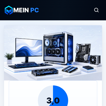
MEIN
PC
3,0