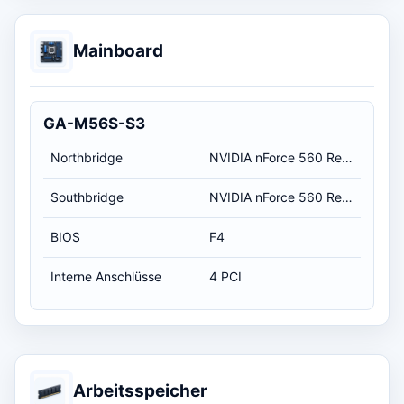
Mainboard
GA-M56S-S3
Northbridge
NVIDIA nForce 560 Revision A3
Southbridge
NVIDIA nForce 560 Revision A3
BIOS
F4
Interne Anschlüsse
4 PCI
Arbeitsspeicher