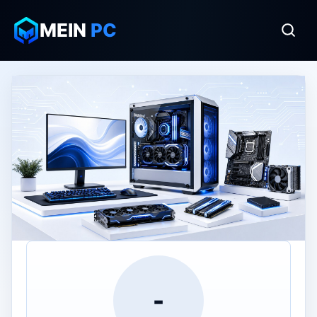
MEIN
PC
-