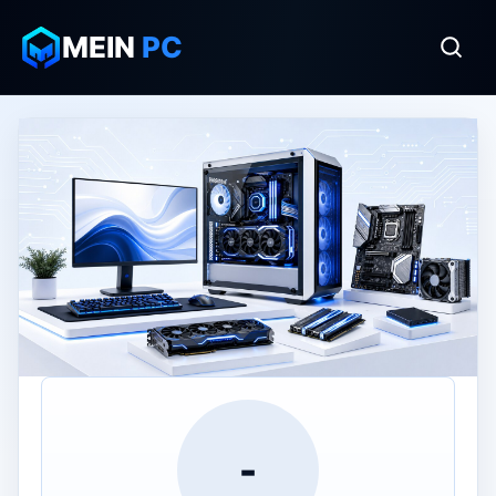
MEIN
PC
-