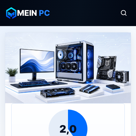
MEIN
PC
2,0