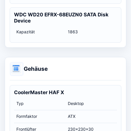
WDC WD20 EFRX-68EUZN0 SATA Disk
Device
Kapazität
1863
Gehäuse
CoolerMaster HAF X
Typ
Desktop
Formfaktor
ATX
Frontlüfter
230x230x30