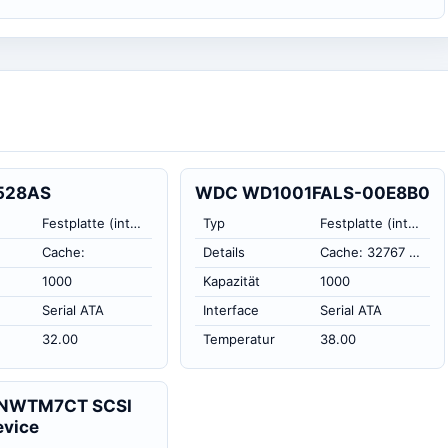
528AS
WDC WD1001FALS-00E8B0
Festplatte (intern)
Typ
Festplatte (intern)
Cache:
Details
Cache: 32767 KB
1000
Kapazität
1000
Serial ATA
Interface
Serial ATA
32.00
Temperatur
38.00
 NWTM7CT SCSI
vice