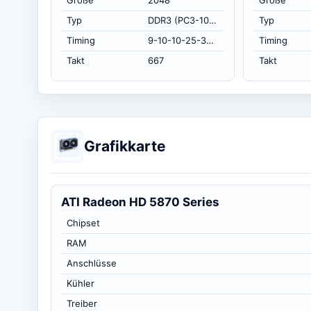
Größe
2048
Größe
Typ
DDR3 (PC3-10700H)
Typ
Timing
9-10-10-25-34 at 667 MHz, at 1.5 volts (CL-RCD-RP-RAS-RC)
Timing
Takt
667
Takt
Grafikkarte
ATI Radeon HD 5870 Series
Chipset
RAM
Anschlüsse
Kühler
Treiber