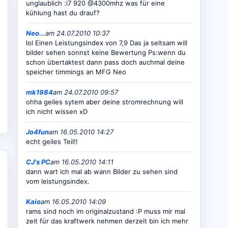
unglaublich :i7 920 @4300mhz was für eine
kühlung hast du drauf?
Neo...
am 24.07.2010 10:37
lol Einen Leistungsindex von 7,9 Das ja seltsam will
bilder sehen sonnst keine Bewertung Ps:wenn du
schon übertaktest dann pass doch auchmal deine
speicher timmings an MFG Neo
mk1984
am 24.07.2010 09:57
ohha geiles sytem aber deine stromrechnung will
ich nicht wissen xD
Jo4fun
am 16.05.2010 14:27
echt geiles Teil!!
CJ's PC
am 16.05.2010 14:11
dann wart ich mal ab wann Bilder zu sehen sind
vom leistungsindex.
Kaio
am 16.05.2010 14:09
rams sind noch im originalzustand :P muss mir mal
zeit für das kraftwerk nehmen derzeit bin ich mehr