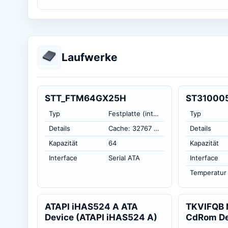
Laufwerke
STT_FTM64GX25H
ST31000
Typ
Festplatte (intern)
Typ
Details
Cache: 32767 KB
Details
Kapazität
64
Kapazität
Interface
Serial ATA
Interface
Temperatur
ATAPI iHAS524 A ATA
TKVIFQB
Device (ATAPI iHAS524 A)
CdRom De