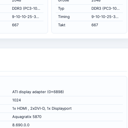
2048
Größe
2048
DDR3 (PC3-10700H)
Typ
DDR3 (PC3-10700H)
9-10-10-25-34 at 667 MHz, at 1.5 volts (CL-RCD-RP-RAS-RC)
Timing
9-10-10-25-34 at 667 MHz, at 1.5 volts (CL-RCD-RP-RAS-RC)
667
Takt
667
ATI display adapter (0x6898)
1024
1x HDMI , 2xDVI-D, 1x Displayport
Aquagratix 5870
8.690.0.0