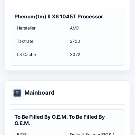
Phenom(tm) II X6 1045T Processor
Hersteller
AMD
Taktrate
2700
L3 Cache
3072
Mainboard
To Be Filled By O.E.M. To Be Filled By
O.E.M.
BIOS
Default System BIOS / 19.09.2011 02:00:00