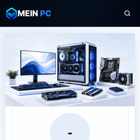
MEIN
PC
-