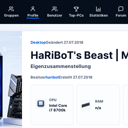
Gruppen
Profile
Benutzer
Top-PCs
Statistiken
Forum
Desktop
Geändert 27.07.2018
HaRiBoT's Beast | 
Eigenzusammenstellung
Besitzer
haribot
Erstellt 27.07.2018
CPU
RAM
Intel Core
n/a
i7 8700k