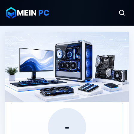
MEIN
PC
-