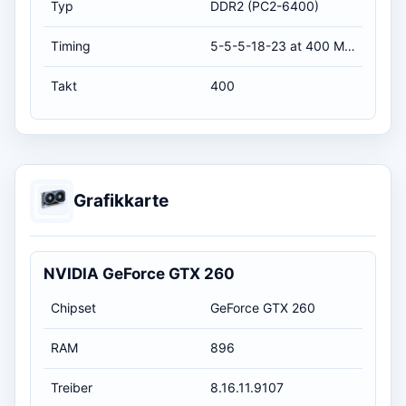
Typ
DDR2 (PC2-6400)
Timing
5-5-5-18-23 at 400 MHz, at 1.8 volts (CL-RCD-RP-RAS-RC)
Takt
400
Grafikkarte
NVIDIA GeForce GTX 260
Chipset
GeForce GTX 260
RAM
896
Treiber
8.16.11.9107