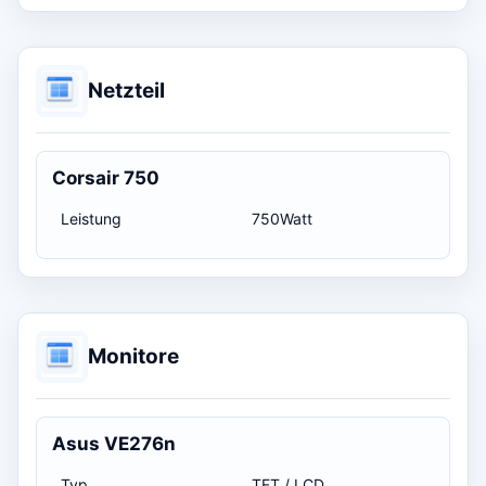
Netzteil
Corsair 750
Leistung
750Watt
Monitore
Asus VE276n
Typ
TFT / LCD