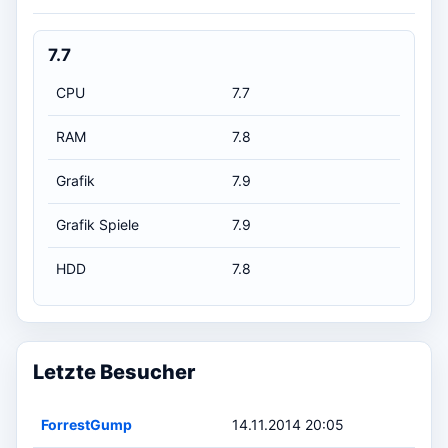
7.7
CPU
7.7
RAM
7.8
Grafik
7.9
Grafik Spiele
7.9
HDD
7.8
Letzte Besucher
ForrestGump
14.11.2014 20:05