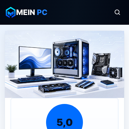
MEIN
PC
5,0