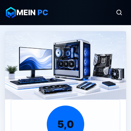
MEIN
PC
5,0