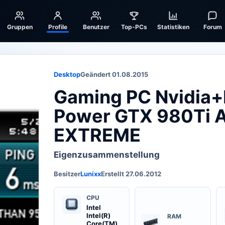
Gruppen
Profile
Benutzer
Top-PCs
Statistiken
Forum
Desktop
Geändert 01.08.2015
Gaming PC Nvidia+I
Power GTX 980Ti 
EXTREME
Eigenzusammenstellung
Besitzer
Lunixx
Erstellt 27.06.2012
CPU
Intel
Intel(R)
RAM
Core(TM)