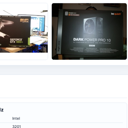
+4
Hz
Intel
3201