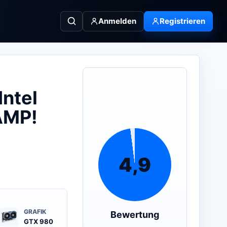
Anmelden
Registrieren
ntel
AMP!
4,9
GRAFIK
Bewertung
GTX 980