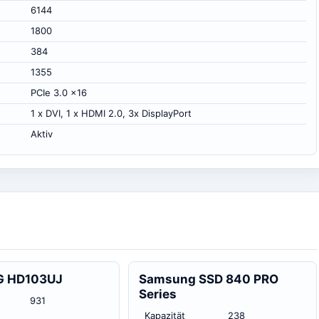
6144
1800
384
1355
PCIe 3.0 x16
1 x DVI, 1 x HDMI 2.0, 3x DisplayPort
Aktiv
 HD103UJ
Samsung SSD 840 PRO
Series
931
Kapazität
238