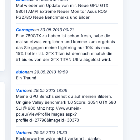
Mal wieder ein Update von mir. Neue GPU GTX
980TI AMP! Extreme Neuer Monitor Asus ROG
PG278Q Neue Benchmarks und Bilder
Carnage
am 30.05.2013 00:21
Eine 780GTX zu haben ist schon fresh, habe die
mal so etwas verglichen und komme zum ergebnis
das Sie gegen meine Lightning nur 10% bis max.
15% flotter ist. GTX Titan ist demnach einafch die
#1 bis es von der GTX TITAN Ultra abgelöst wird.
dulon
am 29.05.2013 19:59
Ein Traum!
Vario
am 29.05.2013 18:06
Meine GPU Benchs siehst du auf meinen Bildern.
Unigine Valley Benchmark 1.0 Score: 3054 GTX 580
SLI @ 900 Mhz http://www.mein-
pc.eu/ViewProfileImages.aspx?
profileId=27798&imageId=30370
Vario
am 29.05.2013 16:33
Rückbewerten wäre nicht verkehrt . danke.