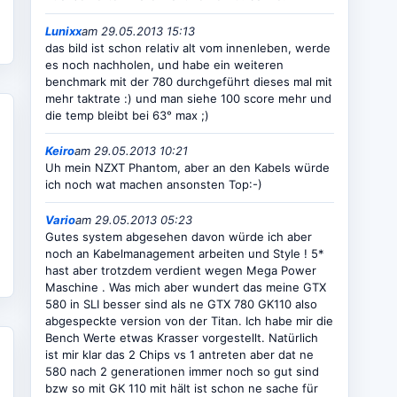
Lunixx
am 29.05.2013 15:13
das bild ist schon relativ alt vom innenleben, werde
es noch nachholen, und habe ein weiteren
benchmark mit der 780 durchgeführt dieses mal mit
mehr taktrate :) und man siehe 100 score mehr und
die temp bleibt bei 63° max ;)
Keiro
am 29.05.2013 10:21
Uh mein NZXT Phantom, aber an den Kabels würde
ich noch wat machen ansonsten Top:-)
Vario
am 29.05.2013 05:23
Gutes system abgesehen davon würde ich aber
noch an Kabelmanagement arbeiten und Style ! 5*
hast aber trotzdem verdient wegen Mega Power
Maschine . Was mich aber wundert das meine GTX
580 in SLI besser sind als ne GTX 780 GK110 also
abgespeckte version von der Titan. Ich habe mir die
Bench Werte etwas Krasser vorgestellt. Natürlich
ist mir klar das 2 Chips vs 1 antreten aber dat ne
580 nach 2 generationen immer noch so gut sind
bzw so mit GK 110 mit hält ist schon ne sache für