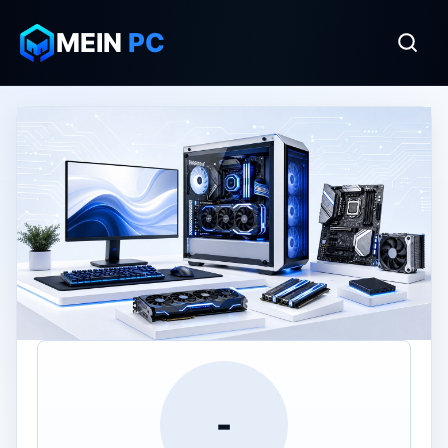
MEIN
PC
-