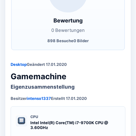
Bewertung
0 Bewertungen
898 Besuche
0 Bilder
Desktop
Geändert 17.01.2020
Gamemachine
Eigenzusammenstellung
Besitzer
intenso1337
Erstellt 17.01.2020
CPU
Intel Intel(R) Core(TM) i7-9700K CPU @
3.60GHz