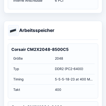
Interne Anschlüsse
6 PCI
Arbeitsspeicher
Corsair CM2X2048-8500C5
Größe
2048
Typ
DDR2 (PC2-6400)
Timing
5-5-5-18-23 at 400 MHz, at 1.8 volts (CL-RCD-RP-RAS-RC)
Takt
400