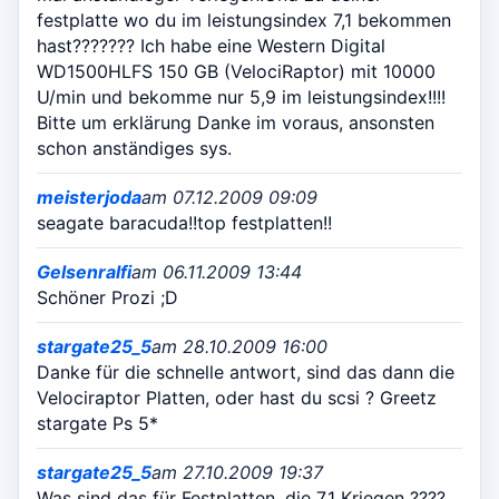
festplatte wo du im leistungsindex 7,1 bekommen
hast??????? Ich habe eine Western Digital
WD1500HLFS 150 GB (VelociRaptor) mit 10000
U/min und bekomme nur 5,9 im leistungsindex!!!!
Bitte um erklärung Danke im voraus, ansonsten
schon anständiges sys.
meisterjoda
am 07.12.2009 09:09
seagate baracuda!!top festplatten!!
Gelsenralfi
am 06.11.2009 13:44
Schöner Prozi ;D
stargate25_5
am 28.10.2009 16:00
Danke für die schnelle antwort, sind das dann die
Velociraptor Platten, oder hast du scsi ? Greetz
stargate Ps 5*
stargate25_5
am 27.10.2009 19:37
Was sind das für Festplatten, die 7.1 Kriegen ????