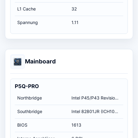
L1 Cache
32
Spannung
1.11
Mainboard
P5Q-PRO
Northbridge
Intel P45/P43 Revision A3
Southbridge
Intel 82801JR (ICH10R) Revision A3
BIOS
1613