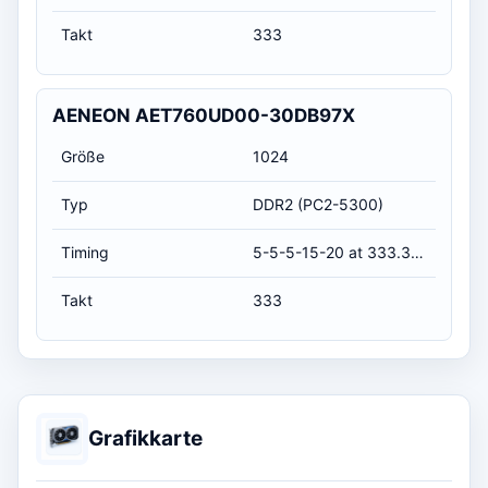
Takt
333
AENEON AET760UD00-30DB97X
Größe
1024
Typ
DDR2 (PC2-5300)
Timing
5-5-5-15-20 at 333.3 MHz, at 1.8 volts (CL-RCD-RP-RAS-RC)
Takt
333
Grafikkarte