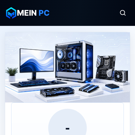
MEIN
PC
-