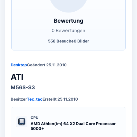
Bewertung
0 Bewertungen
558 Besuche
0 Bilder
Desktop
Geändert 25.11.2010
ATI
M56S-S3
Besitzer
Tec_tac
Erstellt 25.11.2010
CPU
AMD Athlon(tm) 64 X2 Dual Core Processor
5000+