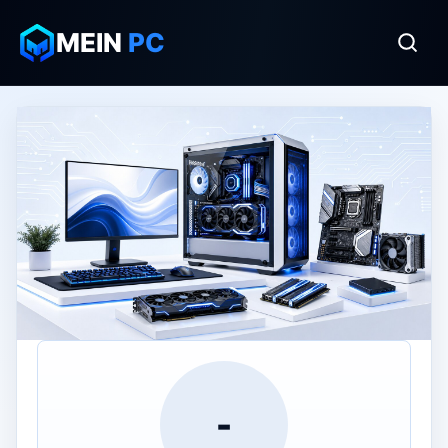
MEIN
PC
-