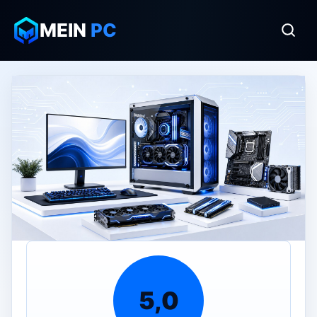
MEIN
PC
5,0