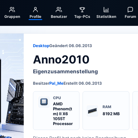
Gruppen
Profile
Benutzer
Top-PCs
Statistiken
Forum
Desktop
Geändert 06.06.2013
Anno2010
Eigenzusammenstellung
Besitzer
Pal_Me
Erstellt 06.06.2013
CPU
AMD
RAM
Phenom(t
m) II X6
8192 MB
1055T
Processor