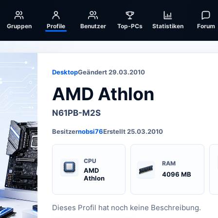
Gruppen
Profile
Benutzer
Top-PCs
Statistiken
Forum
Desktop
Geändert 29.03.2010
AMD Athlon
N61PB-M2S
Besitzer
nobsi76
Erstellt 25.03.2010
CPU
RAM
AMD
4096 MB
Athlon
Dieses Profil hat noch keine Beschreibung.