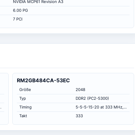
NVIDIA MCP61 Revision A3
6.00 PG
7 PCI
RM2GB484CA-53EC
Größe
2048
Typ
DDR2 (PC2-5300)
8 volts (CL-RCD-RP-RAS-RC)
Timing
5-5-5-15-20 at 333 MHz, at 1.8 volts (CL-RCD-RP-RAS-RC)
Takt
333