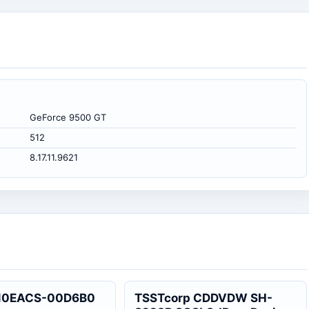
GeForce 9500 GT
512
8.17.11.9621
0EACS-00D6B0
TSSTcorp CDDVDW SH-