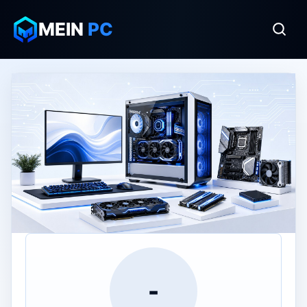
MEIN
PC
-