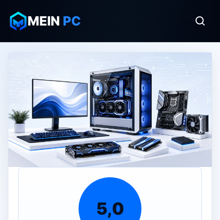
MEIN
PC
5,0