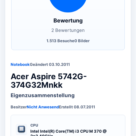
Bewertung
2 Bewertungen
1.513 Besuche
0 Bilder
Notebook
Geändert 03.10.2011
Acer Aspire 5742G-
374G32Mnkk
Eigenzusammenstellung
Besitzer
Nicht Anwesend
Erstellt 08.07.2011
CPU
Intel Intel(R) Core(TM) i3 CPU M 370 @
2x2.40GHz