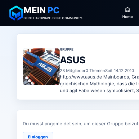
MEIN
PC
Home
DEINE HARDWARE. DEINE COMMUNITY.
GRUPPE
ASUS
28 Mitglieder
0 Themen
Seit 14.12.2010
http://www.asus.de Mainboards, Gra
griechischen Mythologie, dass die In
und agil Fabelwesen symbolisiert, S
Du musst angemeldet sein, um dieser Gruppe beizut
Einloggen