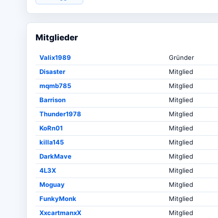
Mitglieder
Valix1989
Gründer
Disaster
Mitglied
mqmb785
Mitglied
Barrison
Mitglied
Thunder1978
Mitglied
KoRn01
Mitglied
killa145
Mitglied
DarkMave
Mitglied
4L3X
Mitglied
Moguay
Mitglied
FunkyMonk
Mitglied
XxcartmanxX
Mitglied