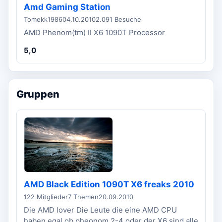
Amd Gaming Station
Tomekk1986
04.10.2010
2.091 Besuche
AMD Phenom(tm) II X6 1090T Processor
5,0
Gruppen
AMD Black Edition 1090T X6 freaks 2010
122 Mitglieder
7 Themen
20.09.2010
Die AMD lover Die Leute die eine AMD CPU
haben egal ob pheonom 2-4 oder der X6 sind alle