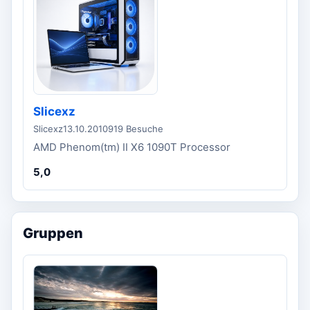
Slicexz
Slicexz
13.10.2010
919 Besuche
AMD Phenom(tm) II X6 1090T Processor
5,0
Gruppen