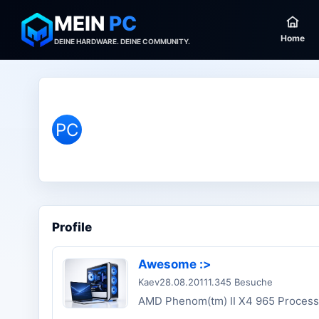
MEIN
PC
Home
DEINE HARDWARE. DEINE COMMUNITY.
PC
Profile
Awesome :>
Kaev
28.08.2011
1.345 Besuche
AMD Phenom(tm) II X4 965 Process